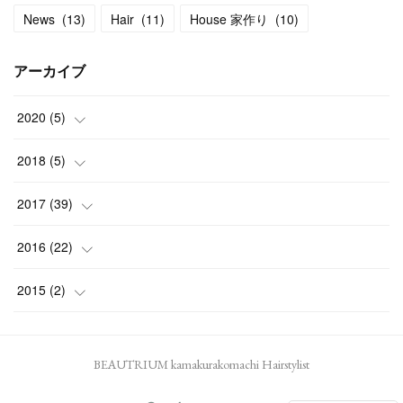
News
(
13
)
Hair
(
11
)
House 家作り
(
10
)
アーカイブ
2020
(
5
)
(
1
)
2018
(
5
)
(
1
)
(
2
)
2017
(
39
)
(
3
)
(
1
)
(
2
)
2016
(
22
)
(
1
)
(
4
)
(
2
)
2015
(
2
)
(
1
)
(
3
)
(
2
)
(
1
)
BEAUTRIUM kamakurakomachi Hairstylist
(
1
)
(
2
)
(
1
)