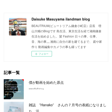
Daisuke Masuyama ilandman blog
BEAUTRIUM(ビュートリアム鎌倉小町店）店長 増
山大輔のBlogです 島生活、東京生活を経て湘南鎌倉
生活を始めました。 髪 Fashion 日々の事、仕事、
音、海の事,,,, 湘南に自分の家を建てるまで、 庭や家
作り 動画編集やカメラの事も綴ってます
フォロー
記事一覧
僕が動画を始めた原点
2020.08.28 07:24
雑誌 ”Hanako” さんの７月号の表紙になりまし
た 汗、、、