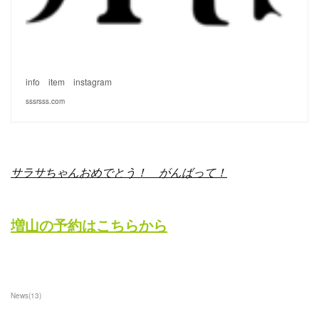
info item instagram
sssrsss.com
サラサちゃんおめでとう！ がんばって！
増山の予約はこちらから
News
(
13
)