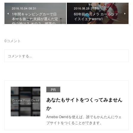
2016.10.04 08:31
2016.08.26 21:56
1年間キャンピングカーで日
60年前のカメラ カールツァ
本中を旅した夫婦が選んだ定
イスイエナwerra1
住の地は？ その２ 彼等の…
0
コメント
PR
あなたもサイトをつくってみません
か
Ameba Owndを使えば、誰でもかんたんにウェ
ブサイトをつくることができます。