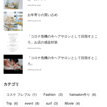
2020.06.02 23:42
お年寄りの買い占め
2020.04.30 07:12
「コロナ危機の今ヘアサロンとして目指すとこ
ろ」お店の感染対策
2020.04.02 03:34
『コロナ危機の今ヘアサロンとして目指すとこ
ろ』
2020.04.02 02:46
カテゴリ
コスケ フレブル
(
1
)
Fashion
(
3
)
hairsalon作り
(
6
)
Trip
(
6
)
event
(
8
)
surf
(
3
)
Movie
(
4
)