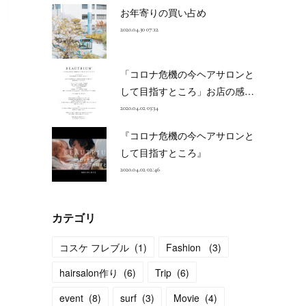
お年寄りの買い占め
2020.04.30 07:12
「コロナ危機の今ヘアサロンと
して目指すところ」お店の感…
2020.04.02 03:34
『コロナ危機の今ヘアサロンと
して目指すところ』
2020.04.02 02:46
カテゴリ
コスケ フレブル
(
1
)
Fashion
(
3
)
hairsalon作り
(
6
)
Trip
(
6
)
event
(
8
)
surf
(
3
)
Movie
(
4
)