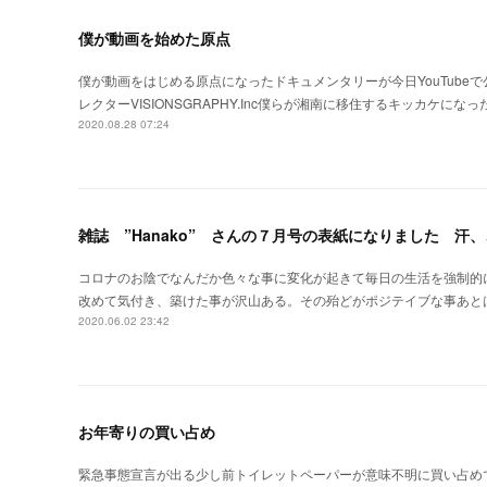
僕が動画を始めた原点
僕が動画をはじめる原点になったドキュメンタリーが今日YouTub
レクターVISIONSGRAPHY.Inc僕らが湘南に移住するキッカケにな
2020.08.28 07:24
雑誌 ”Hanako” さんの７月号の表紙になりました 汗
コロナのお陰でなんだか色々な事に変化が起きて毎日の生活を強制的
改めて気付き、築けた事が沢山ある。その殆どがポジテイブな事あと
2020.06.02 23:42
お年寄りの買い占め
緊急事態宣言が出る少し前トイレットペーパーが意味不明に買い占め