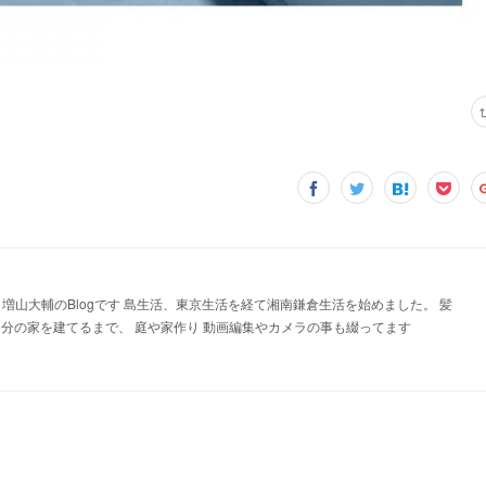
長 増山大輔のBlogです 島生活、東京生活を経て湘南鎌倉生活を始めました。 髪
 湘南に自分の家を建てるまで、 庭や家作り 動画編集やカメラの事も綴ってます