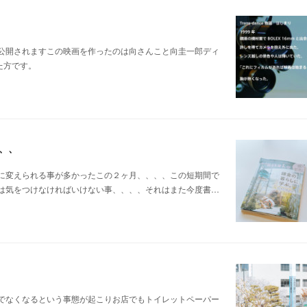
eで公開されますこの映画を作ったのは向さんこと向圭一郎ディ
った方です。
、、、
に変えられる事が多かったこの２ヶ月、、、、この短期間で
は気をつけなければいけない事、、、、それはまた今度書…
でなくなるという事態が起こりお店でもトイレットペーパー