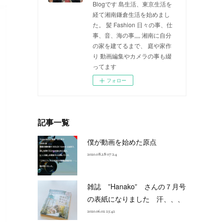
Blogです 島生活、東京生活を
経て湘南鎌倉生活を始めまし
た。 髪 Fashion 日々の事、仕
事、音、海の事,,,, 湘南に自分
の家を建てるまで、 庭や家作
り 動画編集やカメラの事も綴
ってます
フォロー
記事一覧
僕が動画を始めた原点
2020.08.28 07:24
雑誌 ”Hanako” さんの７月号
の表紙になりました 汗、、、
2020.06.02 23:42