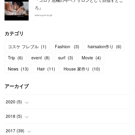
ろ』
2020.04.02 02:46
カテゴリ
コスケ フレブル
(
1
)
Fashion
(
3
)
hairsalon作り
(
6
)
Trip
(
6
)
event
(
8
)
surf
(
3
)
Movie
(
4
)
News
(
13
)
Hair
(
11
)
House 家作り
(
10
)
アーカイブ
2020
(
5
)
(
1
)
2018
(
5
)
(
1
)
(
2
)
2017
(
39
)