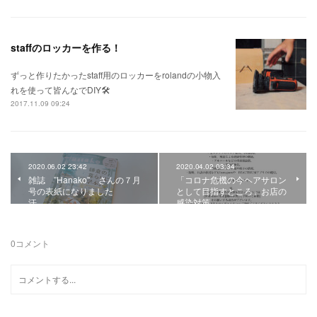
staffのロッカーを作る！
ずっと作りたかったstaff用のロッカーをrolandの小物入
れを使って皆んなでDIY🛠
2017.11.09 09:24
2020.06.02 23:42
2020.04.02 03:34
雑誌 ”Hanako” さんの７月
「コロナ危機の今ヘアサロン
号の表紙になりました
として目指すところ」お店の
汗、、、
感染対策
0
コメント