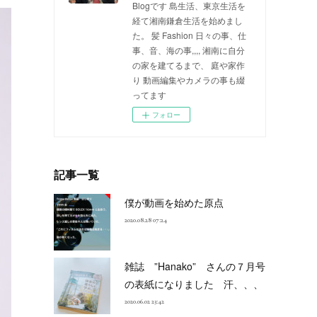
Blogです 島生活、東京生活を
経て湘南鎌倉生活を始めまし
た。 髪 Fashion 日々の事、仕
事、音、海の事,,,, 湘南に自分
の家を建てるまで、 庭や家作
り 動画編集やカメラの事も綴
ってます
フォロー
記事一覧
僕が動画を始めた原点
2020.08.28 07:24
雑誌 ”Hanako” さんの７月号
の表紙になりました 汗、、、
2020.06.02 23:42