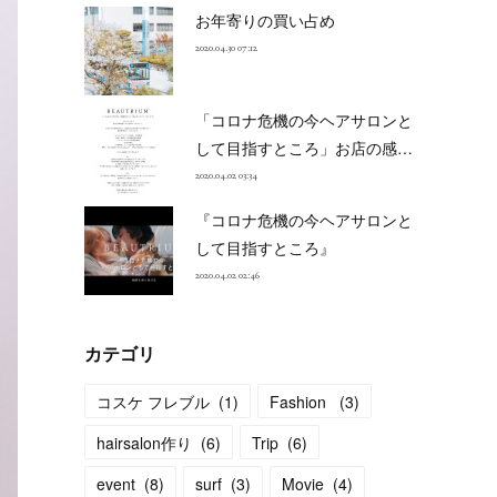
お年寄りの買い占め
2020.04.30 07:12
「コロナ危機の今ヘアサロンと
して目指すところ」お店の感…
2020.04.02 03:34
『コロナ危機の今ヘアサロンと
して目指すところ』
2020.04.02 02:46
カテゴリ
コスケ フレブル
(
1
)
Fashion
(
3
)
hairsalon作り
(
6
)
Trip
(
6
)
event
(
8
)
surf
(
3
)
Movie
(
4
)