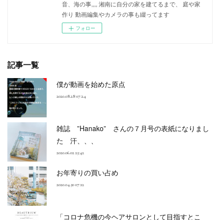
音、海の事,,,, 湘南に自分の家を建てるまで、 庭や家
作り 動画編集やカメラの事も綴ってます
フォロー
記事一覧
僕が動画を始めた原点
2020.08.28 07:24
雑誌 ”Hanako” さんの７月号の表紙になりまし
た 汗、、、
2020.06.02 23:42
お年寄りの買い占め
2020.04.30 07:12
「コロナ危機の今ヘアサロンとして目指すとこ