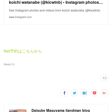
koichi watanabe (@kicwtnb) • Instagram photos and videos
See Instagram photos and videos from koichi watanabe (@kicwtnb)
www.instagram.com
Net予約はこちらから
News
(
13
)
Daisuke Masuyama ilandman blog