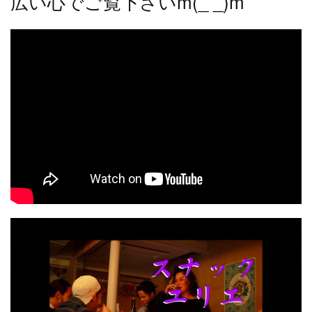
広い心でご覧下さいm(_ _)m