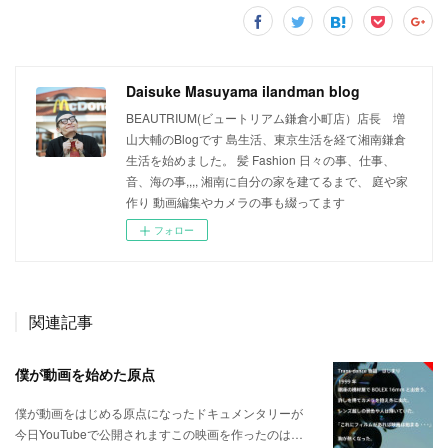
Daisuke Masuyama ilandman blog
BEAUTRIUM(ビュートリアム鎌倉小町店）店長 増
山大輔のBlogです 島生活、東京生活を経て湘南鎌倉
生活を始めました。 髪 Fashion 日々の事、仕事、
音、海の事,,,, 湘南に自分の家を建てるまで、 庭や家
作り 動画編集やカメラの事も綴ってます
フォロー
関連記事
僕が動画を始めた原点
僕が動画をはじめる原点になったドキュメンタリーが
今日YouTubeで公開されますこの映画を作ったのは…