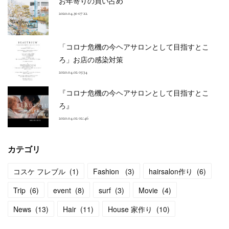
お年寄りの買い占め
2020.04.30 07:12
「コロナ危機の今ヘアサロンとして目指すとこ
ろ」お店の感染対策
2020.04.02 03:34
『コロナ危機の今ヘアサロンとして目指すとこ
ろ』
2020.04.02 02:46
カテゴリ
コスケ フレブル
(
1
)
Fashion
(
3
)
hairsalon作り
(
6
)
Trip
(
6
)
event
(
8
)
surf
(
3
)
Movie
(
4
)
News
(
13
)
Hair
(
11
)
House 家作り
(
10
)