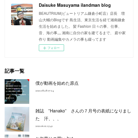
Daisuke Masuyama ilandman blog
BEAUTRIUM(ビュートリアム鎌倉小町店）店長 増
山大輔のBlogです 島生活、東京生活を経て湘南鎌倉
生活を始めました。 髪 Fashion 日々の事、仕事、
音、海の事,,,, 湘南に自分の家を建てるまで、 庭や家
作り 動画編集やカメラの事も綴ってます
フォロー
記事一覧
僕が動画を始めた原点
2020.08.28 07:24
雑誌 ”Hanako” さんの７月号の表紙になりまし
た 汗、、、
2020.06.02 23:42