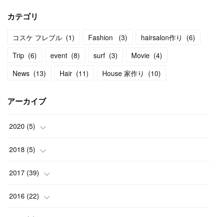
カテゴリ
コスケ フレブル
(
1
)
Fashion
(
3
)
hairsalon作り
(
6
)
Trip
(
6
)
event
(
8
)
surf
(
3
)
Movie
(
4
)
News
(
13
)
Hair
(
11
)
House 家作り
(
10
)
アーカイブ
2020
(
5
)
(
1
)
2018
(
5
)
(
1
)
(
2
)
2017
(
39
)
(
3
)
(
1
)
(
2
)
2016
(
22
)
(
1
)