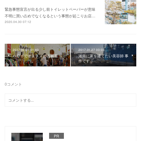
緊急事態宣言が出る少し前トイレットペーパーが意味
不明に買い占めでなくなるという事態が起こりお店…
2020.04.30 07:12
2017.02.01 01:40
2017.01.27 03:03
ハワイでオススメの古着屋
湘南に家を建てたい美容師 事
件です
0
コメント
PR