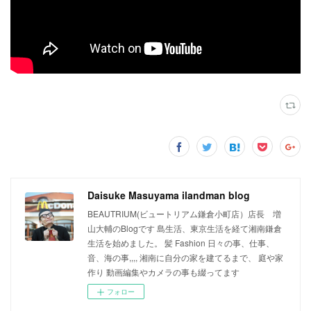
Daisuke Masuyama ilandman blog
BEAUTRIUM(ビュートリアム鎌倉小町店）店長 増
山大輔のBlogです 島生活、東京生活を経て湘南鎌倉
生活を始めました。 髪 Fashion 日々の事、仕事、
音、海の事,,,, 湘南に自分の家を建てるまで、 庭や家
作り 動画編集やカメラの事も綴ってます
フォロー