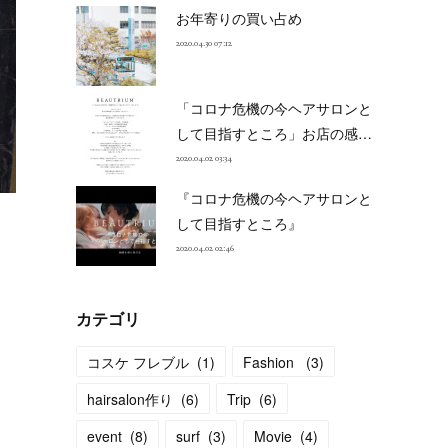
お年寄りの買い占め
2020.04.30 07:12
「コロナ危機の今ヘアサロンと
して目指すところ」お店の感…
2020.04.02 03:34
『コロナ危機の今ヘアサロンと
して目指すところ』
2020.04.02 02:46
カテゴリ
コスケ フレブル
(
1
)
Fashion
(
3
)
hairsalon作り
(
6
)
Trip
(
6
)
event
(
8
)
surf
(
3
)
Movie
(
4
)