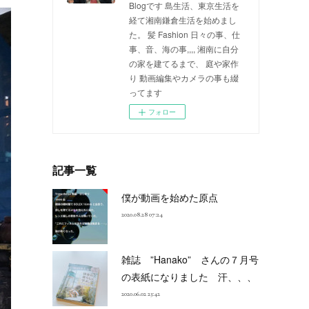
Blogです 島生活、東京生活を
経て湘南鎌倉生活を始めまし
た。 髪 Fashion 日々の事、仕
事、音、海の事,,,, 湘南に自分
の家を建てるまで、 庭や家作
り 動画編集やカメラの事も綴
ってます
フォロー
記事一覧
僕が動画を始めた原点
2020.08.28 07:24
雑誌 ”Hanako” さんの７月号
の表紙になりました 汗、、、
2020.06.02 23:42