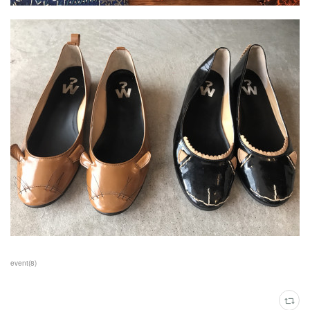
event
(
8
)