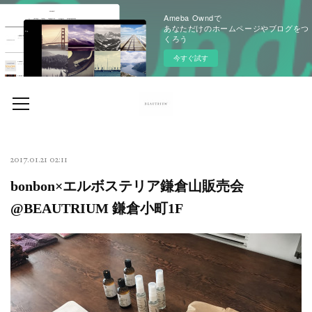
Ameba Owndで
あなただけのホームページやブログをつ
くろう
今すぐ試す
2017.01.21 02:11
bonbon×エルボステリア鎌倉山販売会
@BEAUTRIUM 鎌倉小町1F