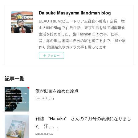
Daisuke Masuyama ilandman blog
BEAUTRIUM(ビュートリアム鎌倉小町店）店長 増
山大輔のBlogです 島生活、東京生活を経て湘南鎌倉
生活を始めました。 髪 Fashion 日々の事、仕事、
音、海の事,,,, 湘南に自分の家を建てるまで、 庭や家
作り 動画編集やカメラの事も綴ってます
フォロー
記事一覧
僕が動画を始めた原点
2020.08.28 07:24
雑誌 ”Hanako” さんの７月号の表紙になりまし
た 汗、、、
2020.06.02 23:42