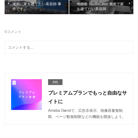
湘南に家を建てたい美容師 事
地鎮祭 StudioLeon 湘南で家
件です
を建てたい美容師
0
コメント
PR
プレミアムプランでもっと自由なサ
イトに
Ameba Owndで、広告非表示、画像容量無制
限、ページ数無制限などの機能を開放しよう。