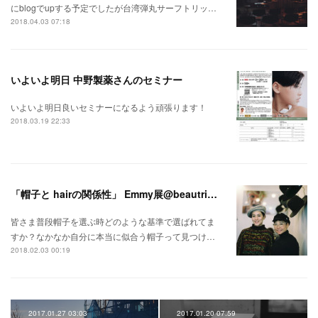
にblogでupする予定でしたが台湾弾丸サーフトリッ…
2018.04.03 07:18
いよいよ明日 中野製薬さんのセミナー
いよいよ明日良いセミナーになるよう頑張ります！
2018.03.19 22:33
「帽子と hairの関係性」 Emmy展@beautrium鎌倉小町1F
皆さま普段帽子を選ぶ時どのような基準で選ばれてま
すか？なかなか自分に本当に似合う帽子って見つけ…
2018.02.03 00:19
2017.01.27 03:03
2017.01.20 07:59