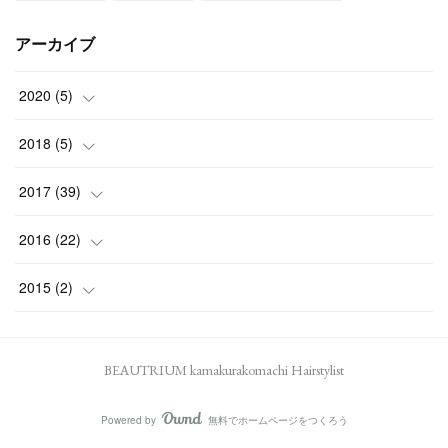
アーカイブ
2020
(
5
)
(
1
)
2018
(
5
)
(
1
)
(
2
)
2017
(
39
)
(
3
)
(
1
)
(
2
)
2016
(
22
)
(
1
)
(
4
)
(
2
)
2015
(
2
)
(
1
)
(
3
)
(
2
)
(
1
)
BEAUTRIUM kamakurakomachi Hairstylist
(
1
)
(
2
)
(
1
)
(
4
)
Powered by
無料でホームページをつくろう
(
1
)
AmebaOwnd
フォロー