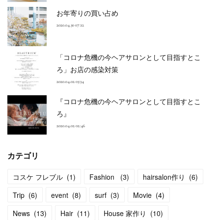
お年寄りの買い占め
2020.04.30 07:12
「コロナ危機の今ヘアサロンとして目指すとこ
ろ」お店の感染対策
2020.04.02 03:34
『コロナ危機の今ヘアサロンとして目指すとこ
ろ』
2020.04.02 02:46
カテゴリ
コスケ フレブル
(
1
)
Fashion
(
3
)
hairsalon作り
(
6
)
Trip
(
6
)
event
(
8
)
surf
(
3
)
Movie
(
4
)
News
(
13
)
Hair
(
11
)
House 家作り
(
10
)