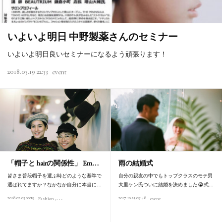
いよいよ明日 中野製薬さんのセミナー
いよいよ明日良いセミナーになるよう頑張ります！
2018.03.19 22:33
event
「帽子と hairの関係性」 Em…
雨の結婚式
皆さま普段帽子を選ぶ時どのような基準で
自分の親友の中でもトップクラスのモテ男
選ばれてますか？なかなか自分に本当に…
大里ケン氏ついに結婚を決めました😭式…
2018.02.03 00:19
2017.10.25 09:48
Fashion
event
Hair
event