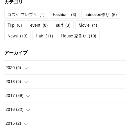
カテゴリ
コスケ フレブル
(
1
)
Fashion
(
3
)
hairsalon作り
(
6
)
Trip
(
6
)
event
(
8
)
surf
(
3
)
Movie
(
4
)
News
(
13
)
Hair
(
11
)
House 家作り
(
10
)
アーカイブ
2020
(
5
)
(
1
)
2018
(
5
)
(
1
)
(
2
)
2017
(
39
)
(
3
)
(
1
)
(
2
)
2016
(
22
)
(
1
)
(
4
)
(
2
)
2015
(
2
)