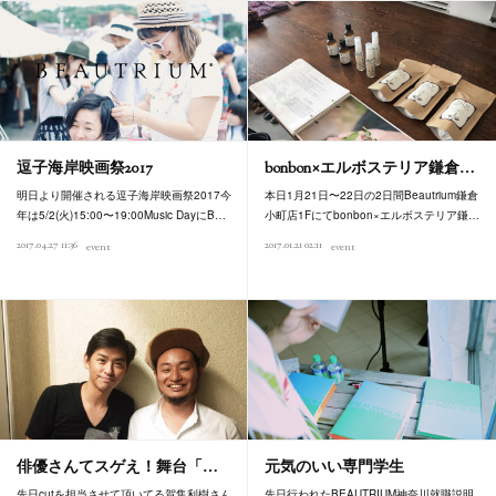
逗子海岸映画祭2017
bonbon×エルボステリア鎌倉…
明日より開催される逗子海岸映画祭2017今
本日1月21日〜22日の2日間Beautrium鎌倉
年は5/2(火)15:00〜19:00Music DayにB…
小町店1Fにてbonbon×エルボステリア鎌…
2017.04.27 11:36
2017.01.21 02:11
event
event
俳優さんてスゲえ！舞台「…
元気のいい専門学生
先日cutを担当させて頂いてる賀集利樹さん
先日行われたBEAUTRIUM神奈川就職説明