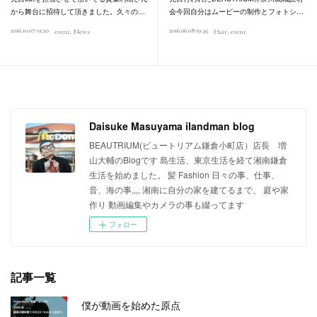
から舞台に招待して頂きました。久々の…
会今回自分はムービーの制作とフォトシ…
2016.10.07 01:20
2016.06.08 19:45
event
News
Hair
event
Daisuke Masuyama ilandman blog
BEAUTRIUM(ビュートリアム鎌倉小町店）店長 増
山大輔のBlogです 島生活、東京生活を経て湘南鎌倉
生活を始めました。 髪 Fashion 日々の事、仕事、
音、海の事,,,, 湘南に自分の家を建てるまで、 庭や家
作り 動画編集やカメラの事も綴ってます
フォロー
記事一覧
僕が動画を始めた原点