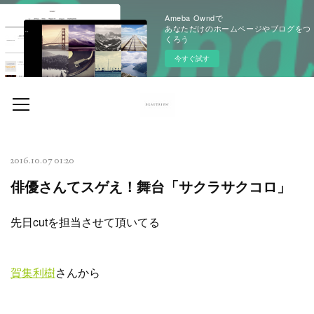
Ameba Owndで
あなただけのホームページやブログをつ
くろう
今すぐ試す
2016.10.07 01:20
俳優さんてスゲえ！舞台「サクラサクコロ」
先日cutを担当させて頂いてる
賀集利樹
さんから