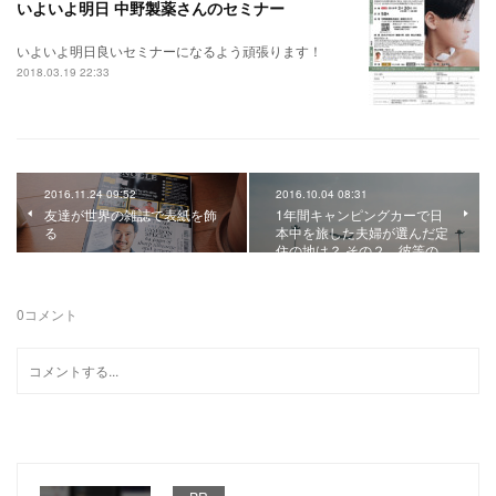
いよいよ明日 中野製薬さんのセミナー
いよいよ明日良いセミナーになるよう頑張ります！
2018.03.19 22:33
2016.11.24 09:52
2016.10.04 08:31
友達が世界の雑誌で表紙を飾
1年間キャンピングカーで日
る
本中を旅した夫婦が選んだ定
住の地は？ その２ 彼等の…
0
コメント