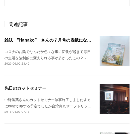
関連記事
雑誌 ”Hanako” さんの７月号の表紙になりました 汗、、、
コロナのお陰でなんだか色々な事に変化が起きて毎日
の生活を強制的に変えられる事が多かったこの２ヶ…
2020.06.02 23:42
先日のカットセミナー
中野製薬さんのカットセミナー無事終了しましたすぐ
にblogでupする予定でしたが台湾弾丸サーフトリッ…
2018.04.03 07:18