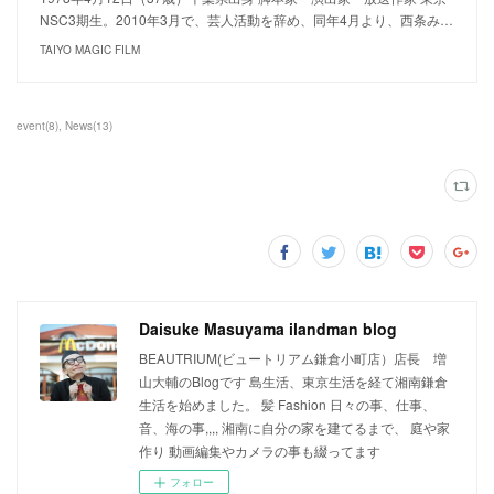
NSC3期生。2010年3月で、芸人活動を辞め、同年4月より、西条み…
TAIYO MAGIC FILM
event
(
8
)
News
(
13
)
Daisuke Masuyama ilandman blog
BEAUTRIUM(ビュートリアム鎌倉小町店）店長 増
山大輔のBlogです 島生活、東京生活を経て湘南鎌倉
生活を始めました。 髪 Fashion 日々の事、仕事、
音、海の事,,,, 湘南に自分の家を建てるまで、 庭や家
作り 動画編集やカメラの事も綴ってます
フォロー